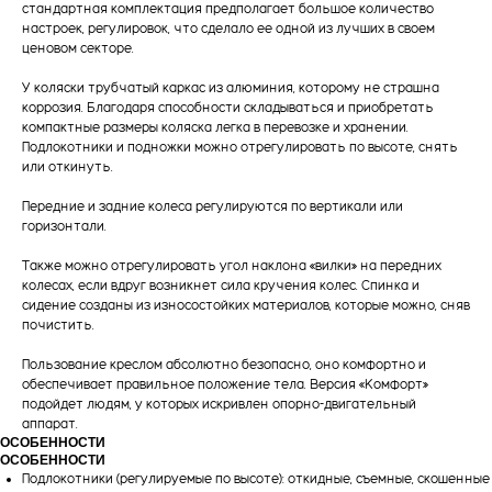
стандартная комплектация предполагает большое количество
настроек, регулировок, что сделало ее одной из лучших в своем
ценовом секторе.
У коляски трубчатый каркас из алюминия, которому не страшна
коррозия. Благодаря способности складываться и приобретать
компактные размеры коляска легка в перевозке и хранении.
Подлокотники и подножки можно отрегулировать по высоте, снять
или откинуть.
Передние и задние колеса регулируются по вертикали или
горизонтали.
Также можно отрегулировать угол наклона «вилки» на передних
колесах, если вдруг возникнет сила кручения колес. Спинка и
сидение созданы из износостойких материалов, которые можно, сняв
почистить.
Пользование креслом абсолютно безопасно, оно комфортно и
обеспечивает правильное положение тела. Версия «Комфорт»
подойдет людям, у которых искривлен опорно-двигательный
аппарат.
ОСОБЕННОСТИ
ОСОБЕННОСТИ
Подлокотники (регулируемые по высоте): откидные, съемные, скошенные