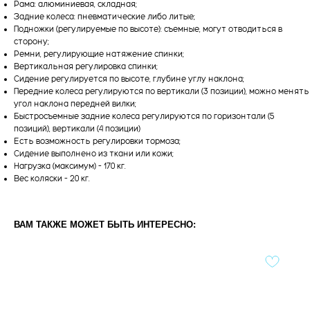
Рама: алюминиевая, складная;
Задние колеса: пневматические либо литые;
Подножки (регулируемые по высоте): съемные, могут отводиться в
сторону;
Ремни, регулирующие натяжение спинки;
Вертикальная регулировка спинки;
Сидение регулируется по высоте, глубине углу наклона;
Передние колеса регулируются по вертикали (3 позиции), можно менять
угол наклона передней вилки;
Быстросъемные задние колеса регулируются по горизонтали (5
позиций), вертикали (4 позиции)
Есть возможность регулировки тормоза;
Сидение выполнено из ткани или кожи;
Нагрузка (максимум) – 170 кг.
Вес коляски – 20 кг.
ВАМ ТАКЖЕ МОЖЕТ БЫТЬ ИНТЕРЕСНО: