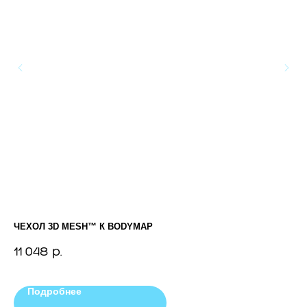
ЧЕХОЛ 3D MESH™ К BODYMAP
КР
VE
11 048
р.
74
Подробнее