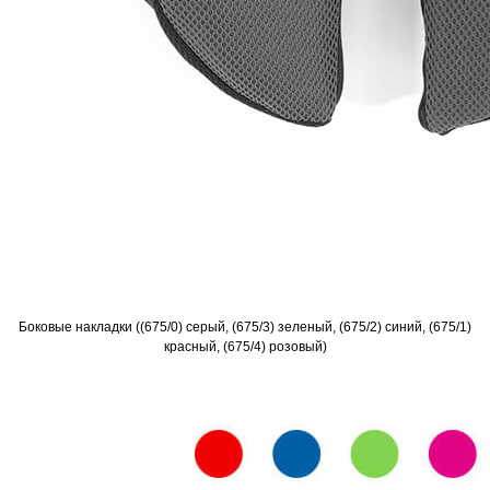
Боковые накладки ((675/0) серый, (675/3) зеленый, (675/2) синий, (675/1)
красный, (675/4) розовый)