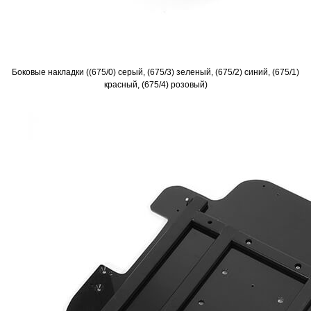
Боковые накладки ((675/0) серый, (675/3) зеленый, (675/2) синий, (675/1)
красный, (675/4) розовый)