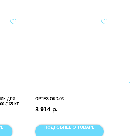
ИК ДЛЯ
OРТЕЗ OKD-03
BAFF
 (165 КГ.,
8 914
р.
245
ОПОР
РЕ
ПОДРОБНЕЕ О ТОВАРЕ