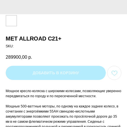
MET ALLROAD C21+
SKU:
289900,00
р.
ДОБАВИТЬ В КОРЗИНУ
Мощное кресло-коляска с широкими колесами, позволяющие уверенно
передвигаться по городу и по пересеченной местности.
Мощные 500-ваттные моторы, по одному на каждое заднее колесо, в
сочетании с энергоёмкими 55АН свинцово-кислотными
аккумуляторами позволяют проезжать по просёлочной дороге до 35
км в не самом флегматичном режиме управления. Сиденье с
противопролежневой подушкой и переводимой в горизонталь спинкой