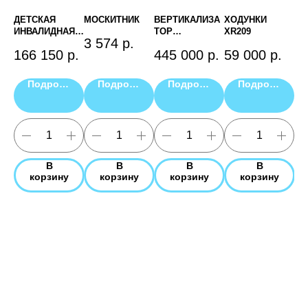
ДЕТСКАЯ
МОСКИТНИК
ВЕРТИКАЛИЗА
ХОДУНКИ
ОП
ИНВАЛИДНАЯ
ТОР
XR209
СТ
3 574
р.
КОЛЯСКА ДЦП
EASYSTAND
(В
.
166 150
р.
445 000
р.
59 000
р.
3
PATRON DIXIE
EVOLV XT
ТО
PLUS D4P
РА
НО
Подробнее
Подробнее
Подробнее
Подробнее
EA
ZI
РА
PA
В
В
В
В
корзину
корзину
корзину
корзину