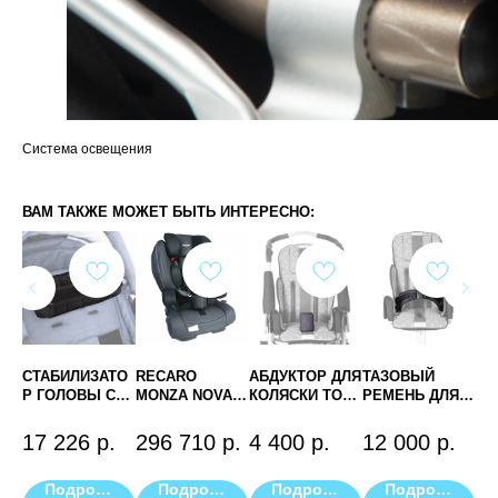
Система освещения
ВАМ ТАКЖЕ МОЖЕТ БЫТЬ ИНТЕРЕСНО:
СТАБИЛИЗАТО
RECARO
АБДУКТОР ДЛЯ
ТАЗОВЫЙ
ЧЕ
Р ГОЛОВЫ С
MONZA NOVA 2
КОЛЯСКИ ТОМ
РЕМЕНЬ ДЛЯ
КО
РЕМНЕМ
REHA
5 PATRON
КОЛЯСОК
р.
RPRK053
PATRON
17 226
р.
296 710
р.
4 400
р.
12 000
р.
3 
RPRK069
Подробнее
Подробнее
Подробнее
Подробнее