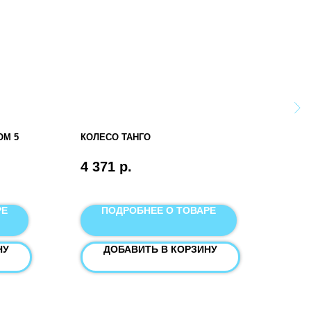
ОМ 5
КОЛЕСО ТАНГО
THO
4 371
р.
380
РЕ
ПОДРОБНЕЕ О ТОВАРЕ
НУ
ДОБАВИТЬ В КОРЗИНУ