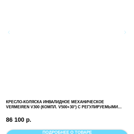
КРЕСЛО-КОЛЯСКА ИНВАЛИДНОЕ МЕХАНИЧЕСКОЕ
РУ
VERMEIREN V300 (КОМПЛ. V500+30°) С РЕГУЛИРУЕМЫМИ
ПОДНОЖКАМИ И УДЛИНЕНИЕМ СПИНКИ
1
86 100
р.
ПОДРОБНЕЕ О ТОВАРЕ