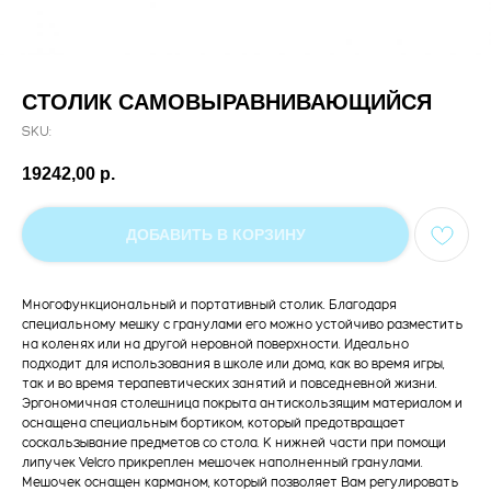
СТОЛИК САМОВЫРАВНИВАЮЩИЙСЯ
SKU:
19242,00
р.
ДОБАВИТЬ В КОРЗИНУ
Многофункциональный и портативный столик. Благодаря
специальному мешку с гранулами его можно устойчиво разместить
на коленях или на другой неровной поверхности. Идеально
подходит для использования в школе или дома, как во время игры,
так и во время терапевтических занятий и повседневной жизни.
Эргономичная столешница покрыта антискользящим материалом и
оснащена специальным бортиком, который предотвращает
соскальзывание предметов со стола. К нижней части при помощи
липучек Velcro прикреплен мешочек наполненный гранулами.
Мешочек оснащен карманом, который позволяет Вам регулировать