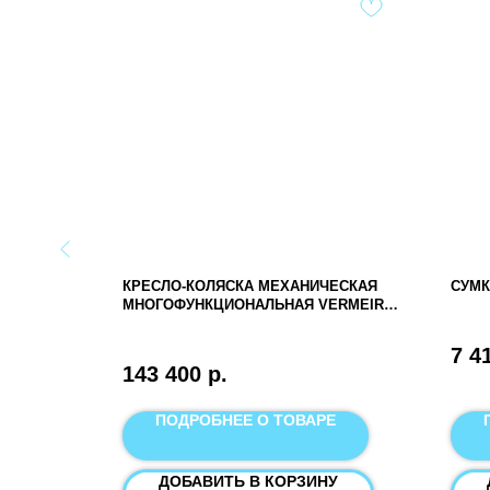
ДЛЯ
КРЕСЛО-КОЛЯСКА МЕХАНИЧЕСКАЯ
СУМК
МНОГОФУНКЦИОНАЛЬНАЯ VERMEIREN
CORAILLE
7 4
143 400
р.
Е
ПОДРОБНЕЕ О ТОВАРЕ
У
ДОБАВИТЬ В КОРЗИНУ