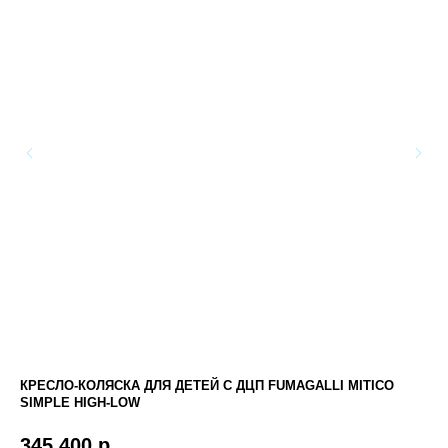
КРЕСЛО-КОЛЯСКА ДЛЯ ДЕТЕЙ С ДЦП FUMAGALLI MITICO
ТР
SIMPLE HIGH-LOW
1
345 400
р.