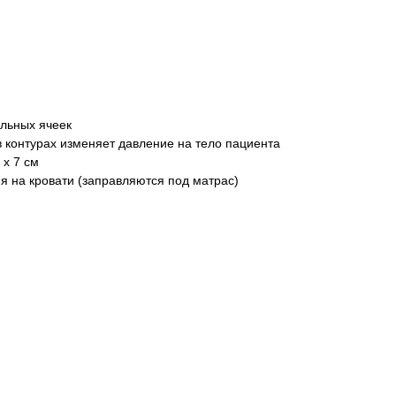
ольных ячеек
контурах изменяет давление на тело пациента
 х 7 см
я на кровати (заправляются под матрас)