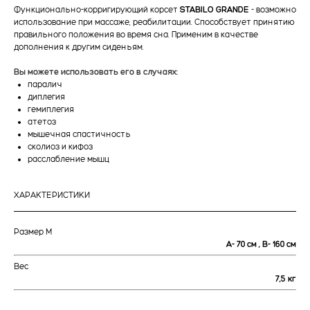
Функционально-корригирующий корсет
STABILO GRANDE
- возможно
использование при массаже, реабилитации. Способствует принятию
правильного положения во время сна. Применим в качестве
дополнения к другим сиденьям.
Вы можете использовать его в случаях:
паралич
диплегия
гемиплегия
атетоз
мышечная спастичность
сколиоз и кифоз
расслабление мышц
ХАРАКТЕРИСТИКИ
Размер М
А- 70 см , В- 160 см
Вес
7,5 кг