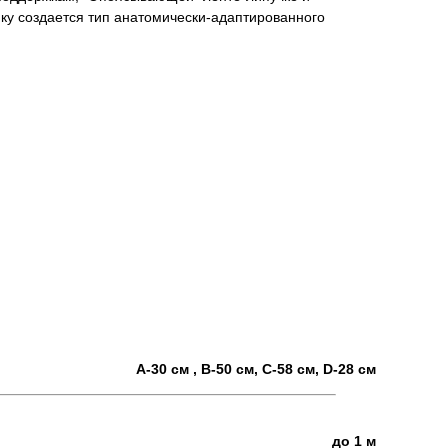
у создается тип анатомически-адаптированного
А-30 см , В-50 см, С-58 см, D-28 см
до 1 м