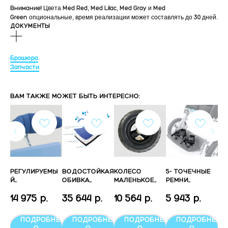
Внимание!
Цвета
Med Red
,
Med Lilac
,
Med Gray
и
Med
Green
опциональные, время реализации может составлять до
30
дней.
ДОКУМЕНТЫ
Брошюра
Запчасти
ВАМ ТАКЖЕ МОЖЕТ БЫТЬ ИНТЕРЕСНО:
Й
РЕГУЛИРУЕМЫ
ВОДОСТОЙКАЯ
КОЛЕСО
5- ТОЧЕЧНЫЕ
МА
Й
Й
ОБИВКА
МАЛЕНЬКОЕ
РЕМНИ
VE
 -
ПОДГОЛОВНИК
HYDRO
КАМЕРНОЕ
ЗАКРЕПЛЯЮЩИ
(О
р.
14 975
р.
35 644
р.
10 564
р.
5 943
р.
10
ХО
Е СТУПНЮ
НН
S
НЕЕ
ПОДРОБНЕЕ
ПОДРОБНЕЕ
ПОДРОБНЕЕ
ПОДРОБНЕЕ