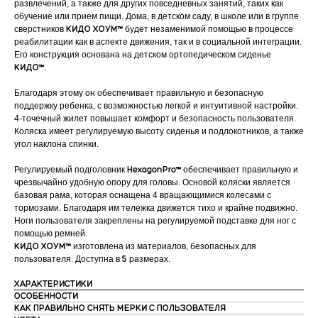
развлечений, а также для других повседневных занятий, таких как
обучение или прием пищи. Дома, в детском саду, в школе или в группе
сверстников
КИДО XОУМ™
будет незаменимой помощью в процессе
реабилитации как в аспекте движения, так и в социальной интеграции.
Его конструкция основана на детском ортопедическом сиденье
КИДО™
.
Благодаря этому он обеспечивает правильную и безопасную
поддержку ребенка, с возможностью легкой и интуитивной настройки.
4-точечный жилет повышает комфорт и безопасность пользователя.
Коляска имеет регулируемую высоту сиденья и подлокотников, а также
угол наклона спинки.
Регулируемый подголовник
HexagonPro™
обеспечивает правильную и
чрезвычайно удобную опору для головы. Основой коляски является
базовая рама, которая оснащена 4 вращающимися колесами с
тормозами. Благодаря им тележка движется тихо и крайне подвижно.
Ноги пользователя закреплены на регулируемой подставке для ног с
помощью ремней.
КИДО XОУМ™
изготовлена из материалов, безопасных для
пользователя. Доступна в
5
размерах.
ХАРАКТЕРИСТИКИ
ОСОБЕННОСТИ
КАК ПРАВИЛЬНО СНЯТЬ МЕРКИ С ПОЛЬЗОВАТЕЛЯ