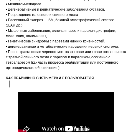
• Менингомиелоцеле
• Дегенеративные и ревматические заболевания суставов,
• Повреждение головного и спинного мозга
• Рассеянный склероз — SM, боковой амиотрофический склероз —
SLA и др.),
• Мышечные заболевания, включая парез и паралич, дистрофии,
миастения, полимиозит,
• Генетические синдромы с парезами нижних конечностей,
• дегенеративные и метаболические нарушения нервной системы,
• После травм, после черепно-мозговых травм или травм позвоночника
с травмой спинного мозга с парезом и параличом, особенно с
тетрапарезом (как часть процесса реабилитации или постоянного
ортопедического обеспечения ).
КАК ПРАВИЛЬНО СНЯТЬ МЕРКИ С ПОЛЬЗОВАТЕЛЯ