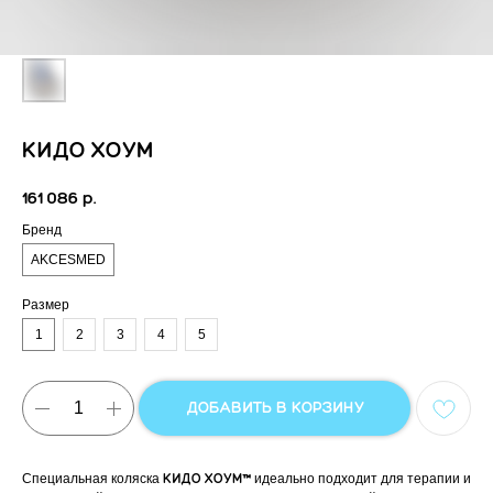
КИДО XОУМ
161 086
р.
Бренд
AKCESMED
Размер
1
2
3
4
5
ДОБАВИТЬ В КОРЗИНУ
Специальная коляска
КИДО XОУМ™
идеально подходит для терапии и